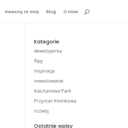
Inwestuj ze mną
Blog
O mnie
Kategorie
deweloperka
flipy
inspiracja
inwestowanie
Kasztanowa Park
Przystań Kminkowa
rozwój
Ostatnie wpisy