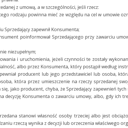
danej z umową, a w szczególności, jeśli rzecz:
 tego rodzaju powinna mieć ze względu na cel w umowie ozn
eniu Sprzedający zapewnił Konsumenta;
onsument poinformował Sprzedającego przy zawarciu umowy,
nie niezupełnym;
owania i uruchomienia, jeżeli czynności te zostały wykona
alność, albo przez Konsumenta, który postąpił według instr
apewniał producent lub jego przedstawiciel lub osoba, kt
 osoba, która przez umieszczenie na rzeczy sprzedanej s
ię, jako producent, chyba, że Sprzedający zapewnień tych n
na decyzję Konsumenta o zawarciu umowy, albo, gdy ich tr
przedana stanowi własność osoby trzeciej albo jest obciążo
zaniu rzeczą wynika z decyzji lub orzeczenia właściwego or