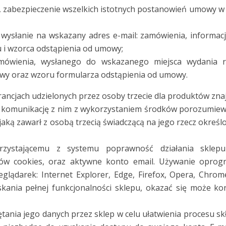
, zabezpieczenie wszelkich istotnych postanowień umowy w 
wysłanie na wskazany adres e-mail: zamówienia, informacj
 i wzorca odstąpienia od umowy;
amówienia, wysłanego do wskazanego miejsca wydania 
owy oraz wzoru formularza odstąpienia od umowy.
ncjach udzielonych przez osoby trzecie dla produktów znajd
a komunikację z nim z wykorzystaniem środków porozumiewan
jaką zawarł z osobą trzecią świadczącą na jego rzecz okre
rzystającemu z systemu poprawność działania sklepu
ków cookies, oraz aktywne konto email. Używanie oprog
eglądarek: Internet Explorer, Edge, Firefox, Opera, Chr
skania pełnej funkcjonalności sklepu, okazać się może kon
tania jego danych przez sklep w celu ułatwienia procesu s