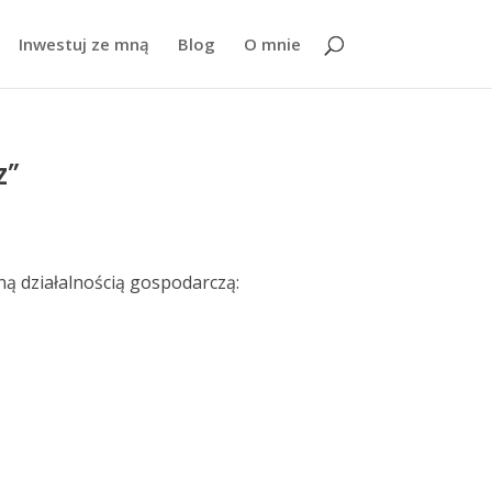
Inwestuj ze mną
Blog
O mnie
z”
ną działalnością gospodarczą: