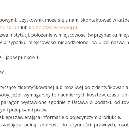
bowymi, Użytkownik może się z nami skontaktować w każdej c
orski.biz
lub
kontakt@dewelopuj.pl
.
zwa instytucji, położenie w miejscowości (w przypadku miejs
 przypadku miejscowości niepodzielonej na ulice: nazwa 
y
– jak w punkcie 1.
eń,
yczące zidentyfikowanej lub możliwej do zidentyfikowania 
soby, jeżeli wymagałoby to nadmiernych kosztów, czasu lub 
 paragon wystawione zgodnie z Ustawą o podatku od tow
nymi przepisami prawa.
sklepu zawierająca informacje o pojedynczym produkcie.
osiadająca pełną zdolność do czynności prawnych, oso