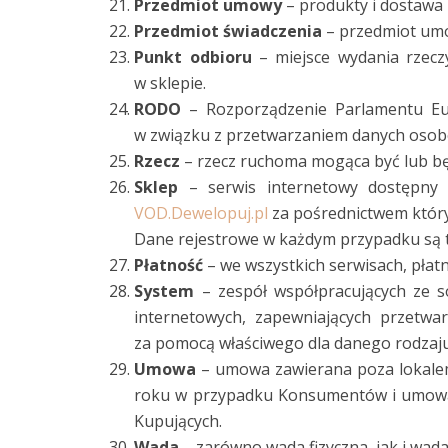
Przedmiot umowy
– produkty i dostaw
Przedmiot świadczenia
– przedmiot um
Punkt odbioru
– miejsce wydania rzec
w sklepie.
RODO
– Rozporządzenie Parlamentu Eur
w związku z przetwarzaniem danych osob
Rzecz
– rzecz ruchoma mogąca być lub 
Sklep
– serwis internetowy dostępn
VOD.Dewelopuj.pl
za pośrednictwem który
Dane rejestrowe w każdym przypadku są ta
Płatność
– we wszystkich serwisach, pła
System
– zespół współpracujących ze s
internetowych, zapewniających przetwar
za pomocą właściwego dla danego rodzaju
Umowa
– umowa zawierana poza lokalem
roku w przypadku Konsumentów i umowa s
Kupujących.
Wada
– zarówno wada fizyczna, jak i wad