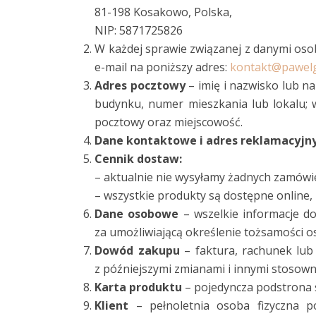
81-198 Kosakowo, Polska,
NIP: 5871725826
W każdej sprawie związanej z danymi oso
e-mail na poniższy adres:
kontakt@pawelg
Adres pocztowy
– imię i nazwisko lub na
budynku, numer mieszkania lub lokalu; w
pocztowy oraz miejscowość.
Dane kontaktowe i adres reklamacyjn
Cennik dostaw:
– aktualnie nie wysyłamy żadnych zamówi
– wszystkie produkty są dostępne online,
Dane osobowe
– wszelkie informacje dot
za umożliwiającą określenie tożsamości o
Dowód zakupu
– faktura, rachunek lub
z późniejszymi zmianami i innymi stosow
Karta produktu
– pojedyncza podstrona 
Klient
– pełnoletnia osoba fizyczna p