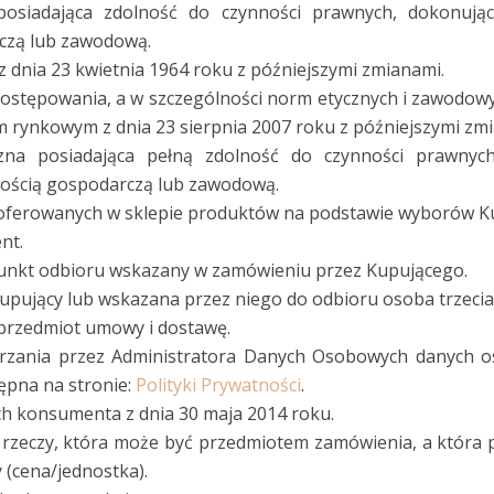
posiadająca zdolność do czynności prawnych, dokonuj
rczą lub zawodową.
z dnia 23 kwietnia 1964 roku z późniejszymi zmianami.
ostępowania, a w szczególności norm etycznych i zawodowyc
m rynkowym z dnia 23 sierpnia 2007 roku z późniejszymi zm
czna posiadająca pełną zdolność do czynności prawny
lnością gospodarczą lub zawodową.
 oferowanych w sklepie produktów na podstawie wyborów K
nt.
unkt odbioru wskazany w zamówieniu przez Kupującego.
pujący lub wskazana przez niego do odbioru osoba trzecia 
przedmiot umowy i dostawę.
rzania przez Administratora Danych Osobowych danych o
ępna na stronie:
Polityki Prywatności
.
h konsumenta z dnia 30 maja 2014 roku.
ć rzeczy, która może być przedmiotem zamówienia, a która 
 (cena/jednostka).