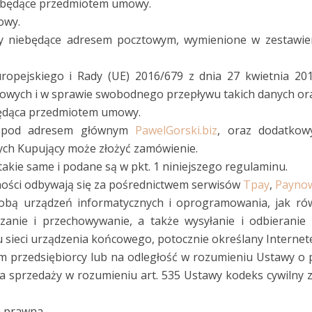
a będące przedmiotem umowy.
owy.
zy niebędące adresem pocztowym, wymienione w zestawie
opejskiego i Rady (UE) 2016/679 z dnia 27 kwietnia 201
owych i w sprawie swobodnego przepływu takich danych or
będąca przedmiotem umowy.
y pod adresem głównym
PawelGorski.biz
, oraz dodatko
ch Kupujący może złożyć zamówienie.
kie same i podane są w pkt. 1 niniejszego regulaminu.
tności odbywają się za pośrednictwem serwisów
Tpay
,
Payno
obą urządzeń informatycznych i oprogramowania, jak ró
zanie i przechowywanie, a także wysyłanie i odbieranie
 sieci urządzenia końcowego, potocznie określany Internet
 przedsiębiorcy lub na odległość w rozumieniu Ustawy o
przedaży w rozumieniu art. 535 Ustawy kodeks cywilny z
a prawna.