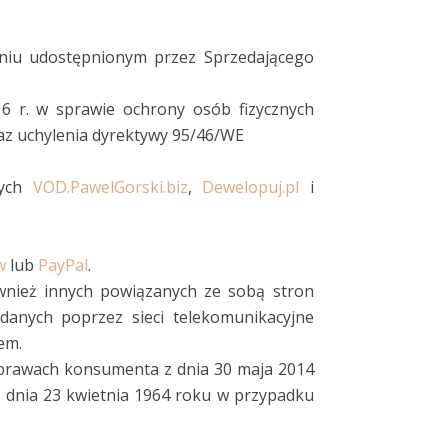
niu udostępnionym przez Sprzedającego
6 r. w sprawie ochrony osób fizycznych
az uchylenia dyrektywy 95/46/WE
wych
VOD.PawelGorski.biz
,
Dewelopuj.pl
i
w
lub
PayPal
.
wnież innych powiązanych ze sobą stron
 danych poprzez sieci telekomunikacyjne
em.
 prawach konsumenta z dnia 30 maja 2014
 dnia 23 kwietnia 1964 roku w przypadku