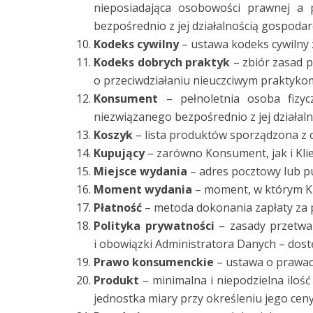
nieposiadająca osobowości prawnej a 
bezpośrednio z jej działalnością gospoda
Kodeks cywilny
– ustawa kodeks cywilny 
Kodeks dobrych praktyk
– zbiór zasad p
o przeciwdziałaniu nieuczciwym praktyko
Konsument
– pełnoletnia osoba fizy
niezwiązanego bezpośrednio z jej działa
Koszyk
– lista produktów sporządzona z
Kupujący
– zarówno Konsument, jak i Klie
Miejsce wydania
– adres pocztowy lub p
Moment wydania
– moment, w którym Ku
Płatność
– metoda dokonania zapłaty za 
Polityka prywatności
– zasady przetwa
i obowiązki Administratora Danych – dost
Prawo konsumenckie
– ustawa o prawac
Produkt
– minimalna i niepodzielna iloś
jednostka miary przy określeniu jego ceny