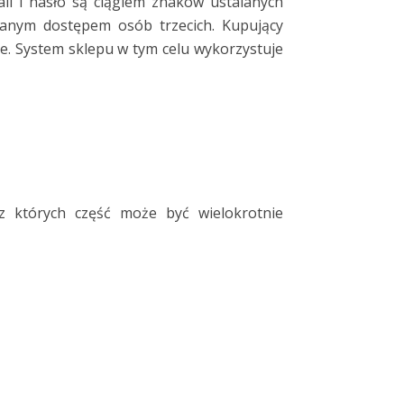
il i hasło są ciągiem znaków ustalanych
łanym dostępem osób trzecich. Kupujący
ie. System sklepu w tym celu wykorzystuje
z których część może być wielokrotnie