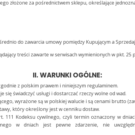
ego złożone za pośrednictwem sklepu, określające jednozna
średnio do zawarcia umowy pomiędzy Kupującym a Sprzeda
dający treści zawarte w serwisach wymienionych w pkt. 25 p
II. WARUNKI OGÓLNE:
zgodnie z polskim prawem i niniejszym regulaminem.
e się świadczyć usługi i dostarczać rzeczy wolne od wad.
ego, wyrażone są w polskiej walucie i są cenami brutto (za
awy, który określony jest w cenniku dostaw.
rt. 111 Kodeksu cywilnego, czyli termin oznaczony w dnia
onego w dniach jest pewne zdarzenie, nie uwzględni