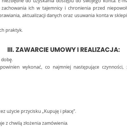
, niezbędne do uzyskania dostępu do swojego konta. E-ma
zachowania ich w tajemnicy i chronienia przed niepowo
rawiania, aktualizacji danych oraz usuwania konta w sklep
ch praktyk.
III. ZAWARCIE UMOWY I REALIZACJA:
dobę̨.
powinien wykonać, co najmniej następujące czynności, 
z użycie przycisku „Kupuję i płacę”.
 z chwilą złożenia zamówienia.