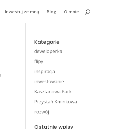
Inwestuj ze mną
Blog
O mnie
Kategorie
deweloperka
flipy
inspiracja
e
inwestowanie
ą
Kasztanowa Park
Przystań Kminkowa
rozwój
Ostatnie wpisy